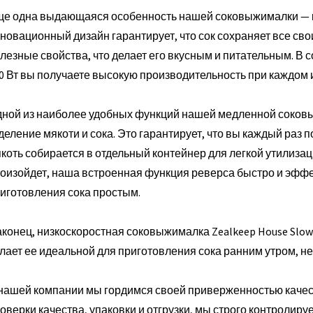
е одна выдающаяся особенность нашей соковыжималки — к
новационный дизайн гарантирует, что сок сохраняет все св
лезные свойства, что делает его вкусным и питательным. В
0 Вт вы получаете высокую производительность при каждом 
ной из наиболее удобных функций нашей медленной соков
деление мякоти и сока. Это гарантирует, что вы каждый раз 
коть собирается в отдельный контейнер для легкой утилизац
оизойдет, наша встроенная функция реверса быстро и эффек
иготовления сока простым.
конец, низкоскоростная соковыжималка Zealkeep House Slow
лает ее идеальной для приготовления сока ранним утром, не
нашей компании мы гордимся своей приверженностью качест
оверки качества, упаковки и отгрузки, мы строго контролир