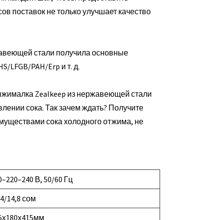
ов поставок не только улучшает качество
жавеющей стали получила основные
/LFGB/PAH/Erp и т. д.
ыжималка Zealkeep из нержавеющей стали
лении сока. Так зачем ждать? Получите
муществами сока холодного отжима, не
0–220–240 В, 50/60 Гц
,4/14,8 сом
5х180х415мм