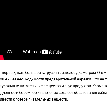
-первых, наш большой загрузочный желоб диаметром 78 мм п
ощей без необходимости предварительной нарезки. Это не т
туральные питательные вещества и вкус продуктов. Кроме т
дленное и бережное извлечение сока без образования избыт
ивести к потере питательных веществ.