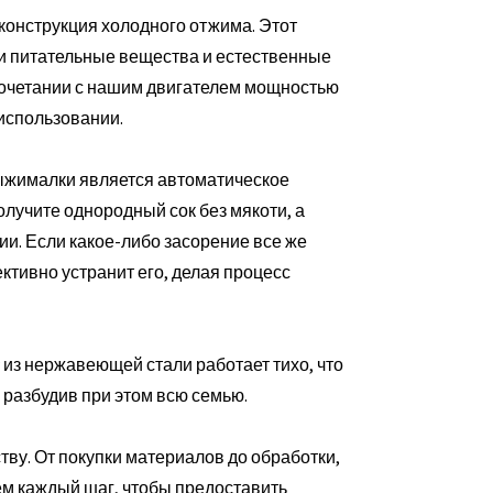
онструкция холодного отжима. Этот
ои питательные вещества и естественные
 сочетании с нашим двигателем мощностью
использовании.
ыжималки является автоматическое
получите однородный сок без мякоти, а
ии. Если какое-либо засорение все же
тивно устранит его, делая процесс
 из нержавеющей стали работает тихо, что
 разбудив при этом всю семью.
ву. От покупки материалов до обработки,
уем каждый шаг, чтобы предоставить