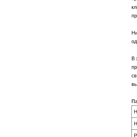
кл
пр
Ни
од
В 
пр
св
вы
П
Н
Н
Р