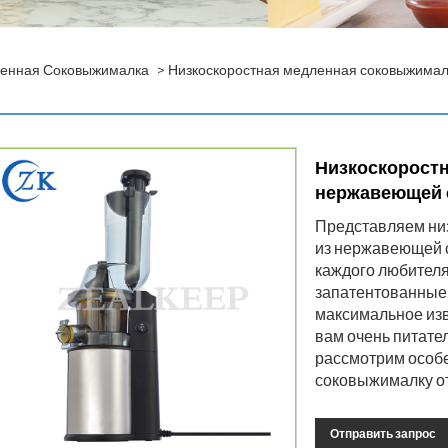
енная Соковыжималка
> Низкоскоростная медленная соковыжимал
Низкоскоростн
нержавеющей 
Представляем ни
из нержавеющей с
каждого любителя
запатентованные 
максимальное изв
вам очень питате
рассмотрим особе
соковыжималку от
Отправить запрос