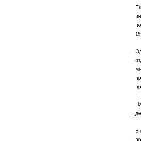
Ещ
ин
по
15
Од
от
мя
пр
пр
На
де
В 
пр