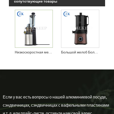
сопутствующие товары
Низкоскоростная медленная соковыжималка из нержавеющей стали
Большой желоб Большой рот 300 Вт медный двигатель медленная соковыжималка
Если у вас есть вопросы о нашей алюминиевой посуде,
сэндвичницах, сэндвичницах с вафельными пластинами
и т. д. или прайс-листе, оставьте нам свой адрес