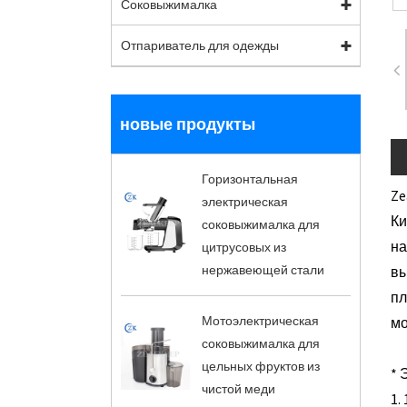
Соковыжималка
Отпариватель для одежды
новые продукты
Горизонтальная
Ze
электрическая
Ки
соковыжималка для
на
цитрусовых из
нержавеющей стали
вы
пл
Мотоэлектрическая
мо
соковыжималка для
цельных фруктов из
* 
чистой меди
1.