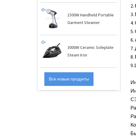
2.
3.
1500W Handheld Portable
Garment Steamer
4.
5.
6.
3000W Ceramic Soleplate
7.
Steam Iron
8.
9.
Все новые продукты
Ин
Ин
СЗ
Ра
Ра
Ко
Бы