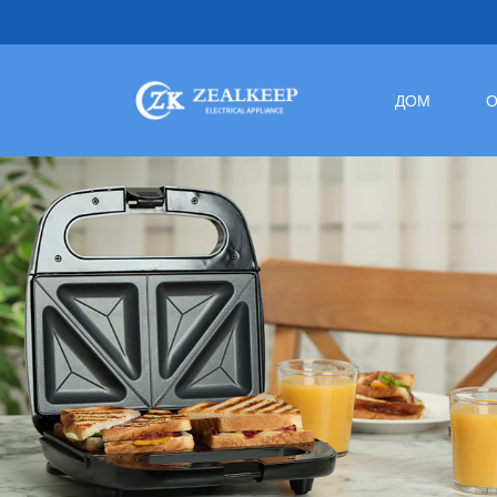
ДОМ
О