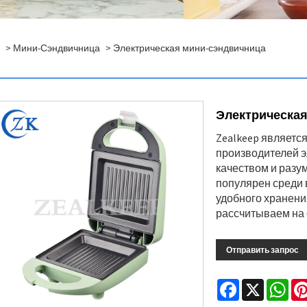
>
Мини-Сэндвичница
> Электрическая мини-сэндвичница
Электрическая
Zealkeep являетс
производителей э
качеством и разу
популярен среди 
удобного хранени
рассчитываем на 
Отправить запрос
Facebook
X
Wha