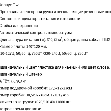
 Корпус ПФ
 Прохладная сенсорная ручка и нескользящие резиновые но
 Световые индикаторы питания и готовности
 Стойка для хранения
 Автоматический контроль температуры
 Длина шнура питания (м): 3*0,75 м², общая длина кабеля ПВХ 
 Размер плиты: 140*120 мм.
110-127В, 50/60Гц, 750Вт /220-240В, 50/60Гц, 750Вт
дивидуальный цвет пластика для инъекций или цвет кузова.
дивидуальный штекер.
/ГВт: 7,6/9,3 кг
змер подарочной коробки: 17,5x12x23см
змер коробки: 38,5x37x48см. 12 шт./кор.
личество загрузки: 4920/10140/11880 шт.
строе время доставки.