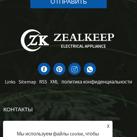
ОТПРАВИТЬ
Links
Sitemap
RSS
XML
политика конфиденциальности
КОНТАКТЫ
Тел.:
+86-13056709268
X
Мы используем файлы cookie, чтобы
Электронная почта:
sales1@zealkeep.com